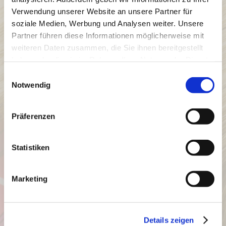
Verwendung unserer Website an unsere Partner für
Wir sind ein erfahrener Malermeisterbetrieb aus
soziale Medien, Werbung und Analysen weiter. Unsere
Steinfeld im Landkreis Vechta und bieten sämtliche
Partner führen diese Informationen möglicherweise mit
Maler- Tapezier- und Bodenbelagsarbeiten rund um Ihr
weiteren Daten zusammen, die Sie ihnen bereitgestellt
Zuhause an. Unser erfahrenes Team, rund um
Malermeister Florian Lang,erfüllt Ihnen sämtliche
haben oder die sie im Rahmen Ihrer Nutzung der Dienste
Wünsche wenn es um die Renovierung Ihres Zuhause
gesammelt haben.
Einwilligungsauswahl
geht.
Notwendig
Gerne beraten wir Sie bei Projekten und stehen Ihnen
mit unserer Kompetenz zur Seite.
Präferenzen
In Sachen Maler- und Tapezierarbeiten sowohl im
Innen- als auch Außenbereich sind Sie bei uns an der
richtigen Adresse. Unsere Leistungen
Statistiken
umfassen sämtliche Sanier- und Renovierarbeiten an
Ihrer Fassade oder auch in Ihren Wohnräumen.
Auf den folgenden Seiten finden Sie nähere
Marketing
Informationen zu unserem Betrieb und unserem
Angebot. Wir würden uns freuen, wenn wir auch Ihrem
Gebäude bald einen neuen Anstrich geben dürften.
Details zeigen
Ihr