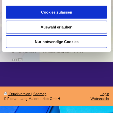
Florian Lang
Cookies zulassen
Florian Lang Malerbetrieb GmbH
Handorfer Str.
93
Auswahl erlauben
49439
Steinfeld
Telefon:
05492 1754
Nur notwendige Cookies
Fax:
05492 929915
E-Mail-Adresse:
info@malerlang-steinfeld.de
Druckversion
|
Sitemap
Login
© Florian Lang Malerbetrieb GmbH
Webansicht