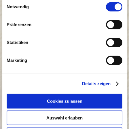
Einwilligungsauswahl
Anfrage. Ihre Daten werden anschließend gelöscht, sofern Sie
Notwendig
der weitergehenden Verarbeitung und Nutzung nicht zugestimmt
haben.
Präferenzen
Rechte der betroffenen Personen
Ihnen stehen bei Vorliegen der gesetzlichen Voraussetzungen
Statistiken
folgende Rechte nach Art. 15 bis 20 DSGVO zu: Recht auf
Auskunft, auf Berichtigung, auf Löschung, auf Einschränkung der
Marketing
Verarbeitung, auf Datenübertragbarkeit.
Außerdem steht Ihnen nach Art. 21 (1) DSGVO ein
Widerspruchsrecht gegen die Verarbeitungen zu, die auf Art. 6
Details zeigen
(1) f DSGVO beruhen, sowie gegen die Verarbeitung zum
Zwecke von Direktwerbung.
Cookies zulassen
Kontaktieren Sie uns auf Wunsch.
Auswahl erlauben
Beschwerderecht bei der Aufsichtsbehörde
Sie haben gemäß Art. 77 DSGVO das Recht, sich bei der