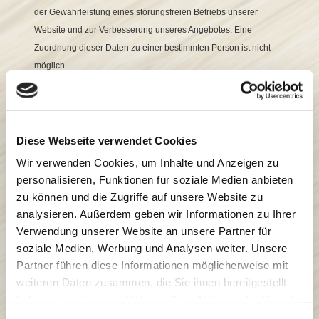
der Gewährleistung eines störungsfreien Betriebs unserer
Website und zur Verbesserung unseres Angebotes. Eine
Zuordnung dieser Daten zu einer bestimmten Person ist nicht
möglich.
Erhebung und Verarbeitung bei Nutzung des Kontaktformulars
Bei der Nutzung des Kontaktformulars erheben wir Ihre
personenbezogenen Daten (Name, E-Mail-Adresse,
Diese Webseite verwendet Cookies
Nachrichtentext) nur in dem von Ihnen zur Verfügung gestellten
Wir verwenden Cookies, um Inhalte und Anzeigen zu
Umfang. Die Datenverarbeitung dient dem Zweck der
personalisieren, Funktionen für soziale Medien anbieten
Kontaktaufnahme. Mit Absenden Ihrer Nachricht willigen Sie in
zu können und die Zugriffe auf unsere Website zu
die Verarbeitung der übermittelten Daten ein. Die Verarbeitung
analysieren. Außerdem geben wir Informationen zu Ihrer
erfolgt auf Grundlage des Art. 6 (1) lit. a DSGVO mit Ihrer
Verwendung unserer Website an unsere Partner für
Einwilligung.
soziale Medien, Werbung und Analysen weiter. Unsere
Sie können Ihre Einwilligung jederzeit durch Mitteilung an uns
Partner führen diese Informationen möglicherweise mit
widerrufen, ohne dass die Rechtmäßigkeit der aufgrund der
weiteren Daten zusammen, die Sie ihnen bereitgestellt
Einwilligung bis zum Widerruf erfolgten Verarbeitung berührt
haben oder die sie im Rahmen Ihrer Nutzung der Dienste
wird. Ihre E-Mail-Adresse nutzen wir nur zur Bearbeitung Ihrer
gesammelt haben.