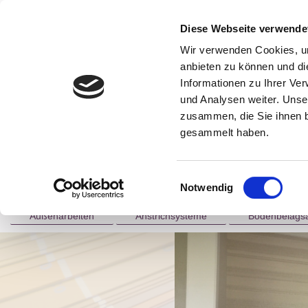
Diese Webseite verwende
Wir verwenden Cookies, um
anbieten zu können und di
Informationen zu Ihrer Ve
und Analysen weiter. Unse
zusammen, die Sie ihnen b
gesammelt haben.
Einwilligungsauswahl
Notwendig
Home
Über uns
Leistungen
Referen
Außenarbeiten
Anstrichsysteme
Bodenbelagsa