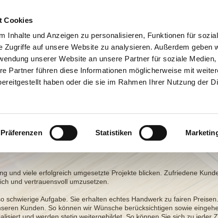
t Cookies
 Inhalte und Anzeigen zu personalisieren, Funktionen für sozia
e Zugriffe auf unsere Website zu analysieren. Außerdem geben w
rwendung unserer Website an unsere Partner für soziale Medien
re Partner führen diese Informationen möglicherweise mit weite
ereitgestellt haben oder die sie im Rahmen Ihrer Nutzung der D
Präferenzen
Statistiken
Marketin
zen
Kontakt
--
Impressum/Datenschutz
ng und viele erfolgreich umgesetzte Projekte blicken. Zufriedene Kund
lich und vertrauensvoll umzusetzen.
so schwierige Aufgabe. Sie erhalten echtes Handwerk zu fairen Preisen.
t unseren Kunden. So können wir Wünsche berücksichtigen sowie eingeh
alisiert und werden stetig weitergebildet. So können Sie sich zu jeder Z